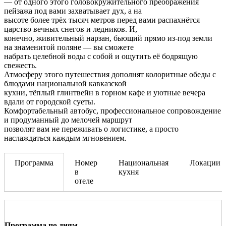
— от одного этого головокружительного преображения
пейзажа под вами захватывает дух, а на
высоте более трёх тысяч метров перед вами распахнётся
царство вечных снегов и ледников. И,
конечно, живительный нарзан, бьющий прямо из-под земли
на знаменитой поляне — вы сможете
набрать целебной воды с собой и ощутить её бодрящую
свежесть.
Атмосферу этого путешествия дополнят колоритные обеды с
блюдами национальной кавказской
кухни, тёплый глинтвейн в горном кафе и уютные вечера
вдали от городской суеты.
Комфортабельный автобус, профессиональное сопровождение
и продуманный до мелочей маршрут
позволят вам не переживать о логистике, а просто
наслаждаться каждым мгновением.
Программа
Номер
Национальная
Локации
в
кухня
отеле
Программа по дням