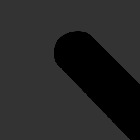
БАЛКАРИЯ: 2 дня в сердце
гор
ЭЛЬБРУС И ВЕРХНЯЯ
БАЛКАРИЯ: 2 дня в сердце
гор
Официальный ТУРОПЕРАТОР
Сертифицированный
перевозчик
ЭЛЬБРУС И ВЕРХНЯЯ БАЛКАРИЯ: 2 дня в сердце гор
Распродажа!