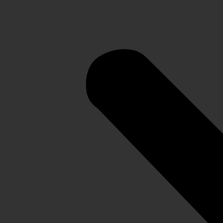
Официальный ТУРОПЕРАТОР
Сертифицированный
перевозчик
Заполните короткую анкету и получите подборку туров по
Вашим пожеланиям на WhatsApp или Telegram/
Нажмите кнопку «Далее», чтобы начать.
ДАЛЕЕ >>
Откуда отправляемся в тур?
Выберите город выезда: