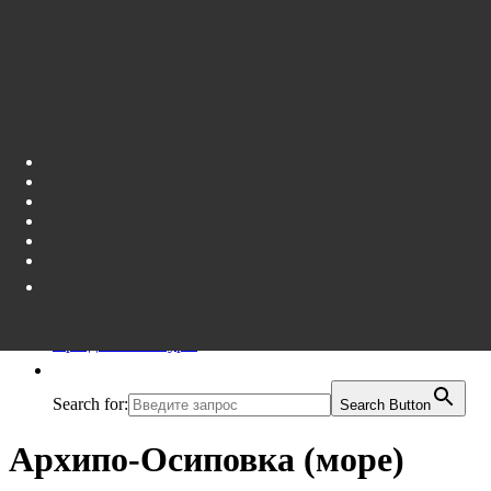
Летние туры
Зимние туры
Подбор тура
О нас
Контакты
Праздничные туры
Search for:
Search Button
Архипо-Осиповка (море)